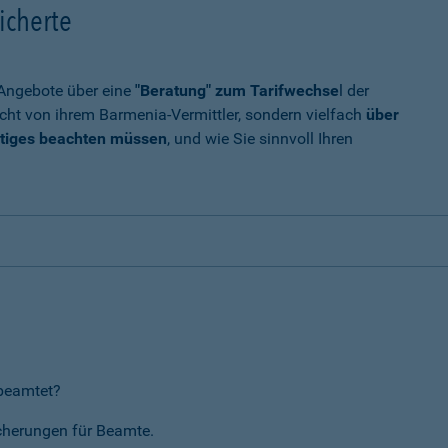
icherte
t Angebote über eine
"Beratung" zum Tarifwechse
l der
cht von ihrem Barmenia-Vermittler, sondern vielfach
über
tiges beachten müssen
, und wie Sie sinnvoll Ihren
rbeamtet?
icherungen für Beamte.