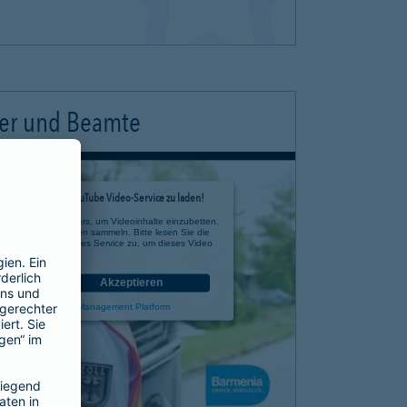
ter und Beamte
timmung, um den YouTube Video-Service zu laden!
e eines Drittanbieters, um Videoinhalte einzubetten.
 zu Ihren Aktivitäten sammeln. Bitte lesen Sie die
n Sie der Nutzung des Service zu, um dieses Video
anzusehen.
nen
Akzeptieren
rcentrics Consent Management Platform