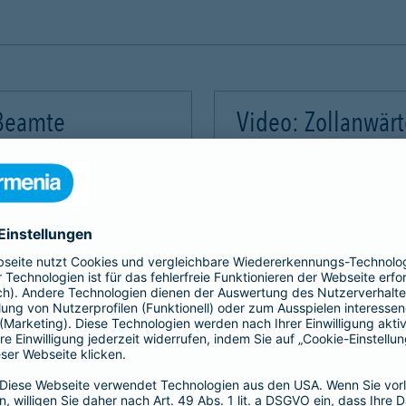
 Beamte
Video: Zollanwär
Video-Service zu laden!
Wir benötigen Ihre Zus
m Videoinhalte einzubetten.
Wir verwenden einen Servic
mmeln. Bitte lesen Sie die
Dieser Service kann Daten
rvice zu, um dieses Video
Details durch und stimme
Akzeptieren
Mehr Informatio
gement Platform
powered by
Use