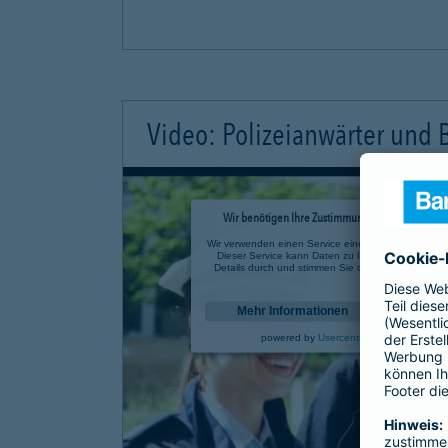
Video: Polizeianwärter und
Wir benötigen Ihre Zustimmung, um den YouTube 
Wir verwenden einen Service eines Drittanbieters, u
Dieser Service kann Daten zu Ihren Aktivitäten sa
Details durch und stimmen Sie der Nutzung des Se
anzusehen.
Mehr Informationen
powered by
Usercentrics Consent Mana