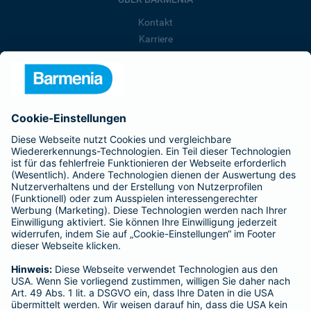
Kontakt
Karriere
Presse
Unternehmen
Anfahrt
Affiliate-Partner werden
Barmenia ist Teil der BarmeniaGothaer
BELIEBTE SEITEN
Kranken-Zusatzversicherung
Tierversicherungen
Haftpflichtversicherung
Hausratversicherung
SERVICE
Adresse ändern
Schaden melden
Kilometerstandsmeldung