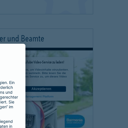
ter und Beamte
timmung, um den YouTube Video-Service zu laden!
e eines Drittanbieters, um Videoinhalte einzubetten.
 zu Ihren Aktivitäten sammeln. Bitte lesen Sie die
n Sie der Nutzung des Service zu, um dieses Video
anzusehen.
nen
Akzeptieren
rcentrics Consent Management Platform