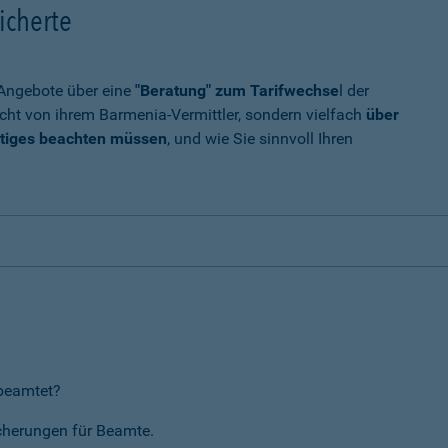
icherte
t Angebote über eine
"Beratung" zum Tarifwechse
l der
cht von ihrem Barmenia-Vermittler, sondern vielfach
über
tiges beachten müssen
, und wie Sie sinnvoll Ihren
rbeamtet?
icherungen für Beamte.