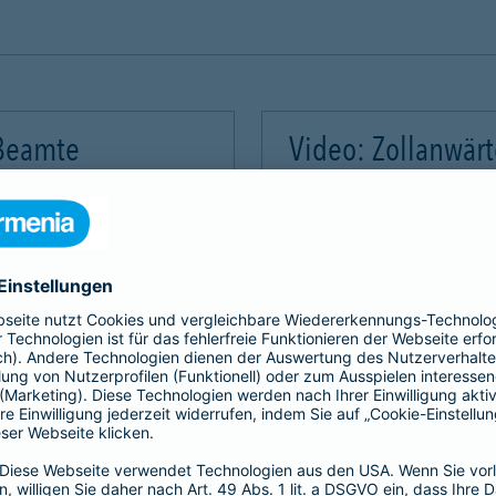
 Beamte
Video: Zollanwär
Video-Service zu laden!
Wir benötigen Ihre Zus
m Videoinhalte einzubetten.
Wir verwenden einen Servic
mmeln. Bitte lesen Sie die
Dieser Service kann Daten
rvice zu, um dieses Video
Details durch und stimme
Akzeptieren
Mehr Informatio
gement Platform
powered by
Use