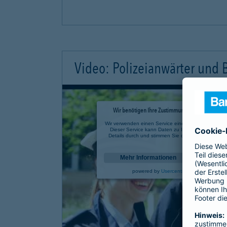
Video: Polizeianwärter und
Wir benötigen Ihre Zustimmung, um den YouTube 
Wir verwenden einen Service eines Drittanbieters, u
Dieser Service kann Daten zu Ihren Aktivitäten sa
Details durch und stimmen Sie der Nutzung des Se
anzusehen.
Mehr Informationen
powered by
Usercentrics Consent Mana