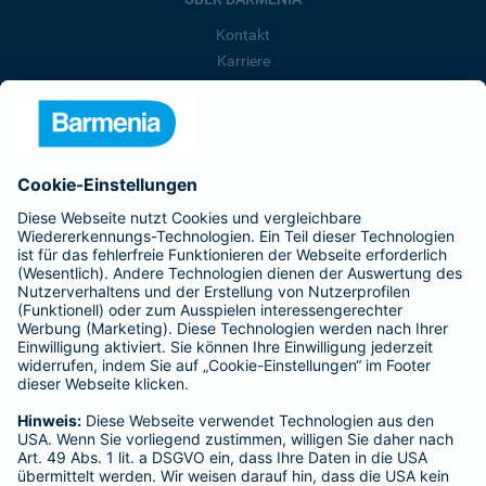
Kontakt
Karriere
Presse
Unternehmen
Anfahrt
Affiliate-Partner werden
Barmenia ist Teil der BarmeniaGothaer
BELIEBTE SEITEN
Kranken-Zusatzversicherung
Tierversicherungen
Haftpflichtversicherung
Hausratversicherung
SERVICE
Adresse ändern
Schaden melden
Kilometerstandsmeldung