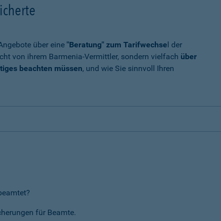
icherte
t Angebote über eine
"Beratung" zum Tarifwechse
l der
cht von ihrem Barmenia-Vermittler, sondern vielfach
über
tiges beachten müssen
, und wie Sie sinnvoll Ihren
rbeamtet?
icherungen für Beamte.