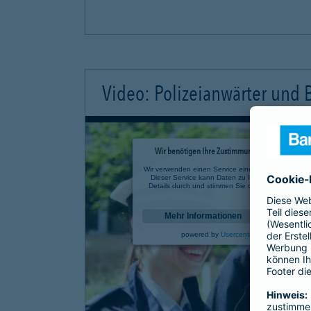
Video: Polizeianwärter und
Wir benötigen Ihre Zustimmung, um den YouTube 
Wir verwenden einen Service eines Drittanbieters, u
Dieser Service kann Daten zu Ihren Aktivitäten sa
Details durch und stimmen Sie der Nutzung des Se
anzusehen.
Mehr Informationen
powered by
Usercentrics Consent Mana