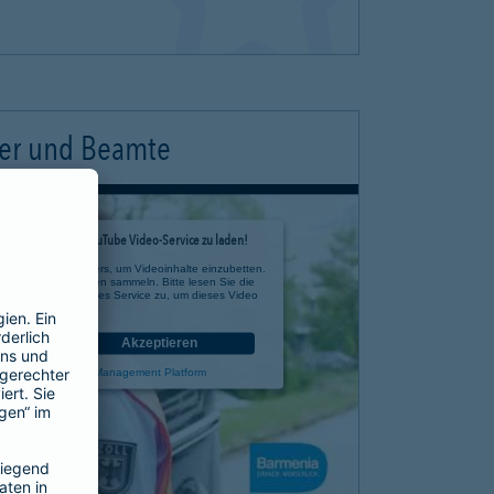
ter und Beamte
timmung, um den YouTube Video-Service zu laden!
e eines Drittanbieters, um Videoinhalte einzubetten.
 zu Ihren Aktivitäten sammeln. Bitte lesen Sie die
n Sie der Nutzung des Service zu, um dieses Video
anzusehen.
nen
Akzeptieren
rcentrics Consent Management Platform