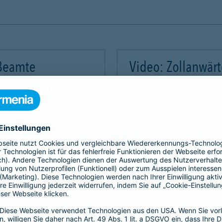
 Beamte
Video: Zollanwär
Video-Service zu laden!
Wir benötigen Ihre Zus
m Videoinhalte einzubetten.
Wir verwenden einen Servic
mmeln. Bitte lesen Sie die
Dieser Service kann Daten
rvice zu, um dieses Video
Details durch und stimme
Akzeptieren
Mehr Informatio
gement Platform
powered by
Use