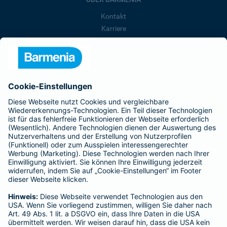
Kontakt
Karriere
Presse
Unternehmen
Anfahrt
Affiliate-Partner werden
Barmenia ist Teil der BarmeniaGothaer
BELIEBTE SEITEN
Kranken-Zusatzversicherung
Tierversicherungen
Haftpflichtversicherung
Hausratversicherung
SERVICE
Adresse ändern
Schaden melden
Kilometerstandsmeldung