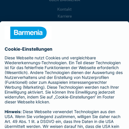
Kontakt
Karriere
Presse
Unternehmen
Anfahrt
Affiliate-Partner werden
Barmenia ist Teil der BarmeniaGothaer
BELIEBTE SEITEN
Kranken-Zusatzversicherung
Tierversicherungen
Haftpflichtversicherung
Hausratversicherung
SERVICE
Adresse ändern
Schaden melden
Kilometerstandsmeldung