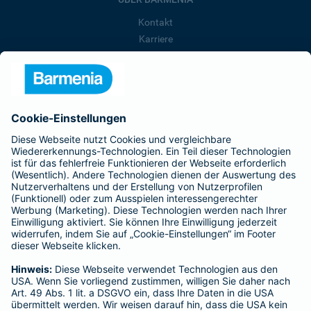
Kontakt
Karriere
Presse
Unternehmen
Anfahrt
Affiliate-Partner werden
Barmenia ist Teil der BarmeniaGothaer
BELIEBTE SEITEN
Kranken-Zusatzversicherung
Tierversicherungen
Haftpflichtversicherung
Hausratversicherung
SERVICE
Adresse ändern
Schaden melden
Kilometerstandsmeldung