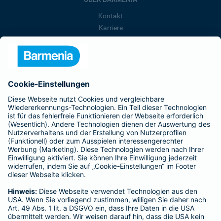
Kontakt
Karriere
Presse
Unternehmen
Anfahrt
Affiliate-Partner werden
Barmenia ist Teil der BarmeniaGothaer
BELIEBTE SEITEN
Kranken-Zusatzversicherung
Tierversicherungen
Haftpflichtversicherung
Hausratversicherung
SERVICE
Adresse ändern
Schaden melden
Kilometerstandsmeldung