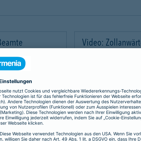
 Beamte
Video: Zollanwär
Video-Service zu laden!
Wir benötigen Ihre Zus
m Videoinhalte einzubetten.
Wir verwenden einen Servic
mmeln. Bitte lesen Sie die
Dieser Service kann Daten
rvice zu, um dieses Video
Details durch und stimme
Akzeptieren
Mehr Informatio
gement Platform
powered by
Use