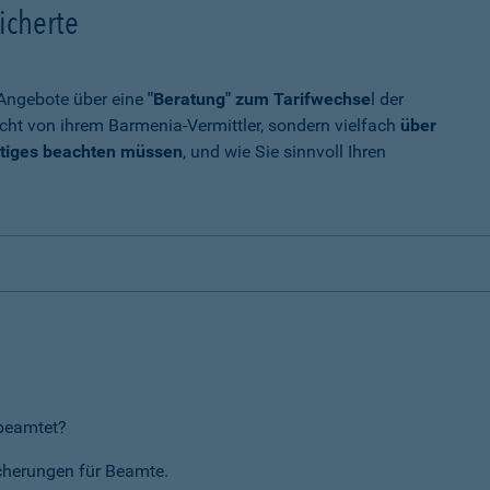
icherte
t Angebote über eine
"Beratung" zum Tarifwechse
l der
cht von ihrem Barmenia-Vermittler, sondern vielfach
über
tiges beachten müssen
, und wie Sie sinnvoll Ihren
rbeamtet?
icherungen für Beamte.