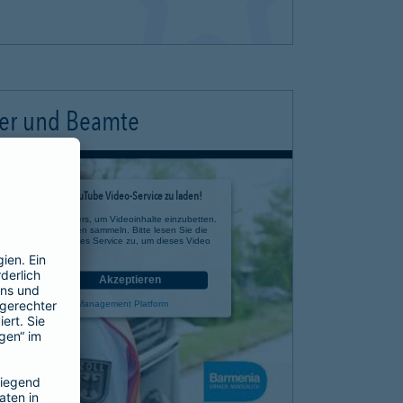
ter und Beamte
timmung, um den YouTube Video-Service zu laden!
e eines Drittanbieters, um Videoinhalte einzubetten.
 zu Ihren Aktivitäten sammeln. Bitte lesen Sie die
n Sie der Nutzung des Service zu, um dieses Video
anzusehen.
nen
Akzeptieren
rcentrics Consent Management Platform