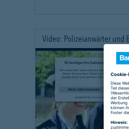
Video: Polizeianwärter und
Wir benötigen Ihre Zustimmung, um den YouTube 
Wir verwenden einen Service eines Drittanbieters, u
Dieser Service kann Daten zu Ihren Aktivitäten sa
Details durch und stimmen Sie der Nutzung des Se
anzusehen.
Mehr Informationen
powered by
Usercentrics Consent Mana