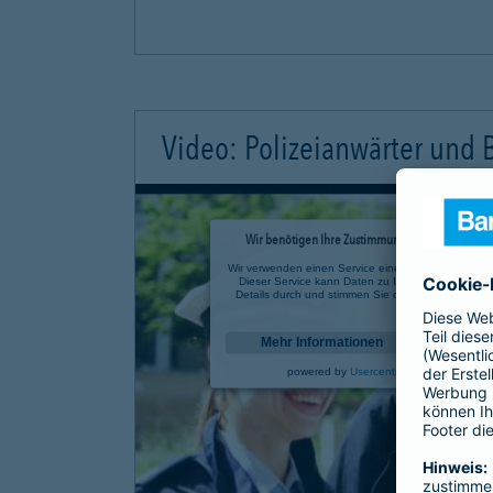
Video: Polizeianwärter und
Wir benötigen Ihre Zustimmung, um den YouTube 
Wir verwenden einen Service eines Drittanbieters, u
Dieser Service kann Daten zu Ihren Aktivitäten sa
Details durch und stimmen Sie der Nutzung des Se
anzusehen.
Mehr Informationen
powered by
Usercentrics Consent Mana