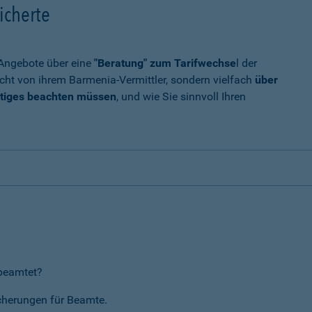
icherte
t Angebote über eine
"Beratung" zum Tarifwechse
l der
cht von ihrem Barmenia-Vermittler, sondern vielfach
über
tiges beachten müssen
, und wie Sie sinnvoll Ihren
rbeamtet?
icherungen für Beamte.