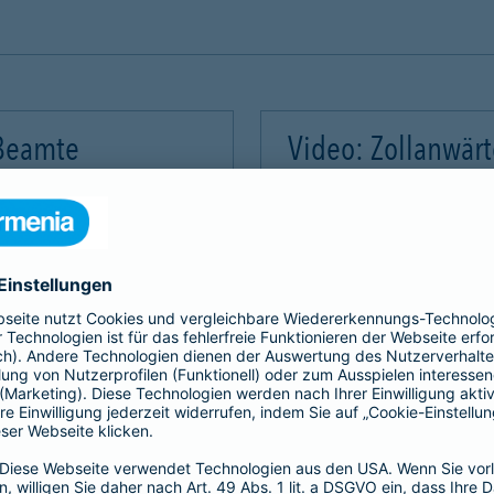
 Beamte
Video: Zollanwär
Video-Service zu laden!
Wir benötigen Ihre Zus
m Videoinhalte einzubetten.
Wir verwenden einen Servic
mmeln. Bitte lesen Sie die
Dieser Service kann Daten
rvice zu, um dieses Video
Details durch und stimme
Akzeptieren
Mehr Informatio
gement Platform
powered by
Use