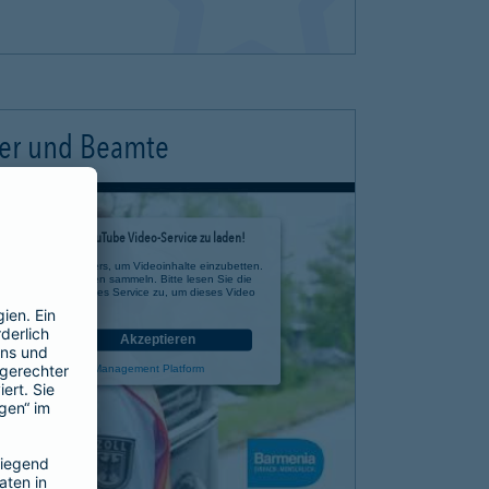
ter und Beamte
timmung, um den YouTube Video-Service zu laden!
e eines Drittanbieters, um Videoinhalte einzubetten.
 zu Ihren Aktivitäten sammeln. Bitte lesen Sie die
n Sie der Nutzung des Service zu, um dieses Video
anzusehen.
nen
Akzeptieren
rcentrics Consent Management Platform