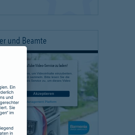
ter und Beamte
timmung, um den YouTube Video-Service zu laden!
e eines Drittanbieters, um Videoinhalte einzubetten.
 zu Ihren Aktivitäten sammeln. Bitte lesen Sie die
n Sie der Nutzung des Service zu, um dieses Video
anzusehen.
nen
Akzeptieren
rcentrics Consent Management Platform