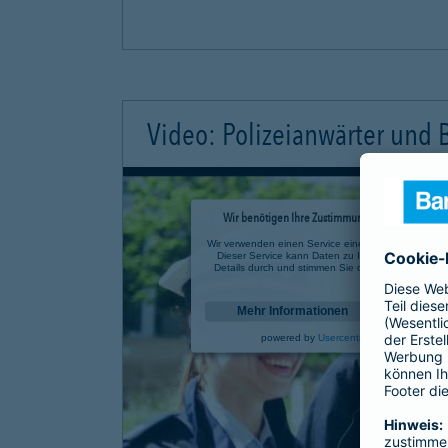
Video: Polizeianwärter und
Wir benötigen Ihre Zustimmung, um den YouTube 
Wir verwenden einen Service eines Drittanbieters, u
Dieser Service kann Daten zu Ihren Aktivitäten sa
Details durch und stimmen Sie der Nutzung des Se
anzusehen.
Mehr Informationen
powered by
Usercentrics Consent Mana