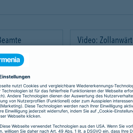
 Beamte
Video: Zollanwär
Video-Service zu laden!
Wir benötigen Ihre Zus
m Videoinhalte einzubetten.
Wir verwenden einen Servic
mmeln. Bitte lesen Sie die
Dieser Service kann Daten
rvice zu, um dieses Video
Details durch und stimme
Akzeptieren
Mehr Informatio
gement Platform
powered by
Use