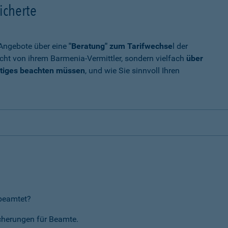
icherte
t Angebote über eine
"Beratung" zum Tarifwechse
l der
cht von ihrem Barmenia-Vermittler, sondern vielfach
über
tiges beachten müssen
, und wie Sie sinnvoll Ihren
rbeamtet?
icherungen für Beamte.