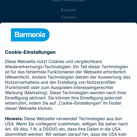
Kontakt
Karriere
Presse
Unternehmen
Anfahrt
Affiliate-Partner werden
Barmenia ist Teil der BarmeniaGothaer
BELIEBTE SEITEN
Kranken-Zusatzversicherung
Tierversicherungen
Haftpflichtversicherung
Hausratversicherung
SERVICE
Adresse ändern
Schaden melden
Kilometerstandsmeldung