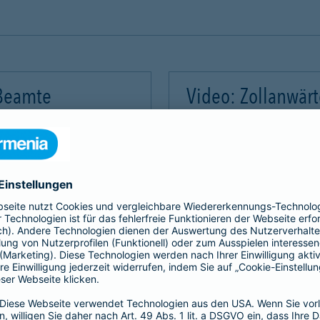
 Beamte
Video: Zollanwär
Video-Service zu laden!
Wir benötigen Ihre Zus
m Videoinhalte einzubetten.
Wir verwenden einen Servic
mmeln. Bitte lesen Sie die
Dieser Service kann Daten
rvice zu, um dieses Video
Details durch und stimme
Akzeptieren
Mehr Informatio
gement Platform
powered by
Use