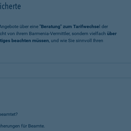
icherte
t Angebote über eine
"Beratung" zum Tarifwechse
l der
cht von ihrem Barmenia-Vermittler, sondern vielfach
über
tiges beachten müssen
, und wie Sie sinnvoll Ihren
rbeamtet?
icherungen für Beamte.