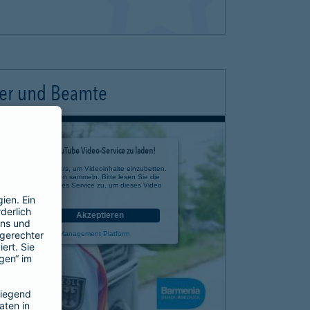
ter und Beamte
timmung, um den YouTube Video-Service zu laden!
e eines Drittanbieters, um Videoinhalte einzubetten.
 zu Ihren Aktivitäten sammeln. Bitte lesen Sie die
n Sie der Nutzung des Service zu, um dieses Video
anzusehen.
nen
Akzeptieren
rcentrics Consent Management Platform