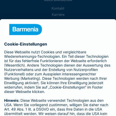
Kontakt
Karriere
Presse
Unternehmen
Anfahrt
Affiliate-Partner werden
Barmenia ist Teil der BarmeniaGothaer
BELIEBTE SEITEN
Kranken-Zusatzversicherung
Tierversicherungen
Haftpflichtversicherung
Hausratversicherung
SERVICE
Adresse ändern
Schaden melden
Kilometerstandsmeldung