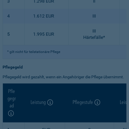
3
1.298 EUR
II
4
1.612 EUR
III
III
5
1.995 EUR
Härtefälle*
* gilt nicht für teilstationäre Pflege
Pflegegeld
Pflegegeld wird gezahlt, wenn ein Angehöriger die Pflege übernimmt.
Pfle
gegr
Leistung
Pflegestufe
Leis
ad