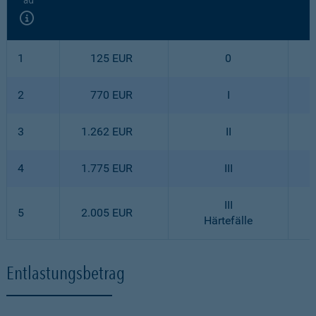
1
125 EUR
0
2
770 EUR
I
1
3
1.262 EUR
II
1
4
1.775 EUR
III
1
III
5
2.005 EUR
1
Härtefälle
Entlastungsbetrag