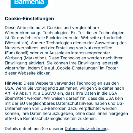
Anfahrt
Affiliate-Partner werden
Barmenia ist Teil der BarmeniaGothaer
BELIEBTE SEITEN
Kranken-Zusatzversicherung
Tierversicherungen
Haftpflichtversicherung
Hausratversicherung
SERVICE
Adresse ändern
Schaden melden
Kilometerstandsmeldung
Serviceübersicht