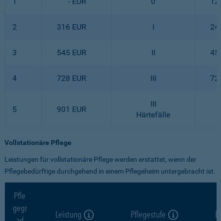
1
- EUR
0
12
2
316 EUR
I
24
3
545 EUR
II
45
4
728 EUR
III
72
III
5
901 EUR
Härtefälle
Vollstationäre Pflege
Leistungen für vollstationäre Pflege werden erstattet, wenn der
Pflegebedürftige durchgehend in einem Pflegeheim untergebracht ist.
Pfle
gegr
Leistung
Pflegestufe
L
ad