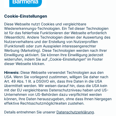
Anfahrt
Affiliate-Partner werden
Barmenia ist Teil der BarmeniaGothaer
BELIEBTE SEITEN
Kranken-Zusatzversicherung
Tierversicherungen
Haftpflichtversicherung
Hausratversicherung
SERVICE
Adresse ändern
Schaden melden
Kilometerstandsmeldung
Serviceübersicht