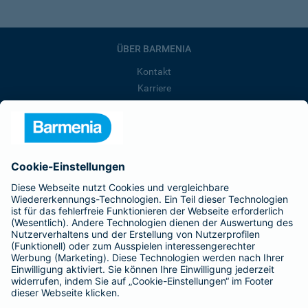
ÜBER BARMENIA
Kontakt
Karriere
Presse
Unternehmen
Anfahrt
Affiliate-Partner werden
Barmenia ist Teil der BarmeniaGothaer
BELIEBTE SEITEN
Kranken-Zusatzversicherung
Tierversicherungen
Haftpflichtversicherung
Hausratversicherung
SERVICE