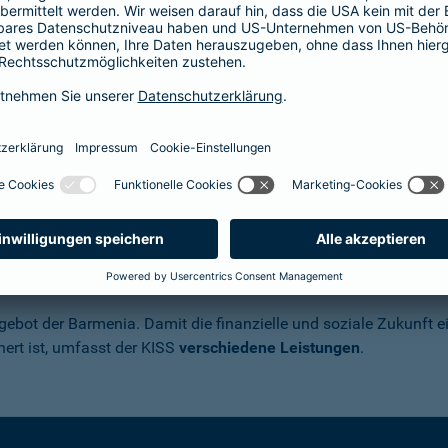
ur Kinderinvalidität führen, sondern Erkrankungen.
a nicht helfen
. Daher hat die Barmenia den
twickelt. Sie
vereint beide Ursachen
einer Invalidität
 Kinderinvaliditätsversicherung KISS im
gebot der Barmenia. Damit die finanzielle und soziale Zukunft ei
hert ist, umfasst der KISS
verschiedene Leistungen
.