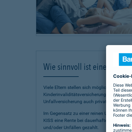
Wie sinnvoll ist eine Kinder
Viele Eltern stellen sich möglicherweise di
Kinderinvaliditätsversicherung abschließe
Unfallversicherung auch private Unfallvers
Im Gegensatz zu einer reinen Unfallversich
KISS eine Rente bei dauerhaften körperli
und/oder Unfällen gezahlt.