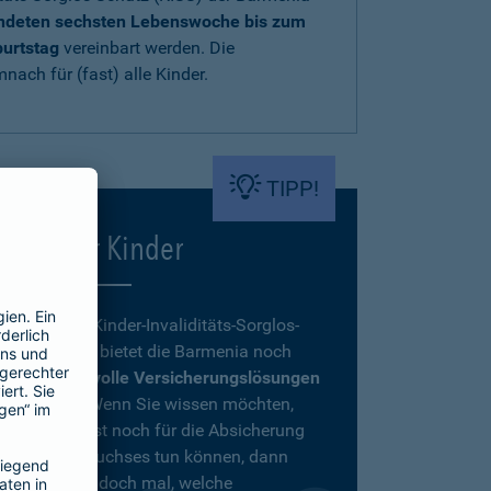
endeten sechsten Lebenswoche bis zum
burtstag
vereinbart werden. Die
nach für (fast) alle Kinder.
TIPP!
Mehr für Kinder
Neben dem Kinder-Invaliditäts-Sorglos-
Schutz KISS bietet die Barmenia noch
weitere
sinnvolle Versicherungslösungen
für Kinder
. Wenn Sie wissen möchten,
was Sie sonst noch für die Absicherung
Ihres Nachwuchses tun können, dann
schauen Sie doch mal, welche