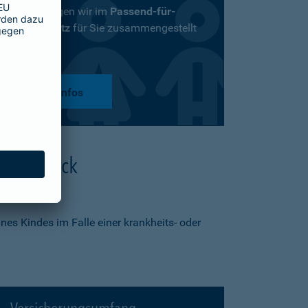
Versicherungen wir im
Passend-für-
Kinder-Schutz
für Sie zusammengestellt
haben.
mehr Infos
 Überblick
nes Kindes im Falle einer krankheits- oder