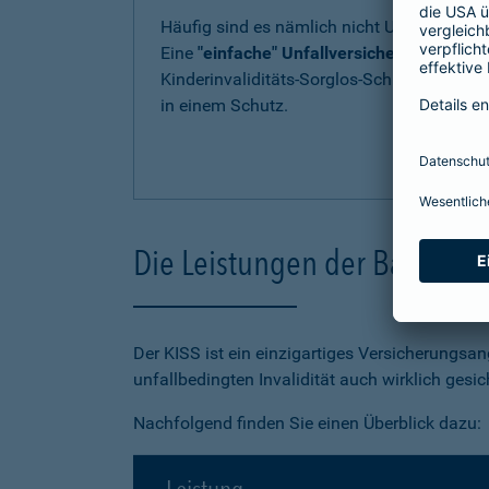
Häufig sind es nämlich nicht Unfälle, die z
Eine
"einfache" Unfallversicherung kann d
Kinderinvaliditäts-Sorglos-Schutz (KISS) en
in einem Schutz.
Die Leistungen der Barmenia
Der KISS ist ein einzigartiges Versicherungsan
unfallbedingten Invalidität auch wirklich gesic
Nachfolgend finden Sie einen Überblick dazu: