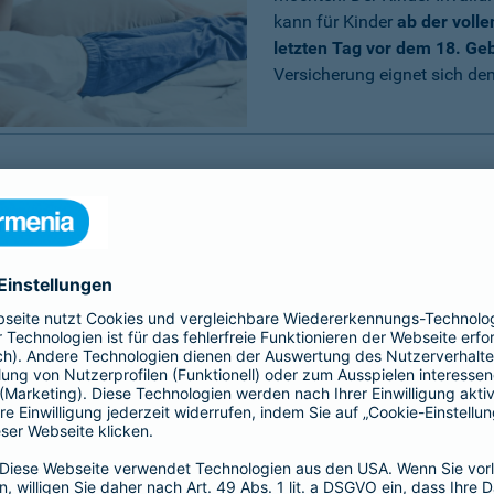
kann für Kinder
ab der voll
letzten Tag vor dem 18. Ge
Versicherung eignet sich dem
invaliditätsversicherung?
e Frage, warum Sie eine
n sollten, wenn es doch ergänzend zur gesetzlichen
icherungen gibt.
erung wird über die Kinder-Invaliditätsversicherung
chen Einschränkungen aufgrund von Krankheiten