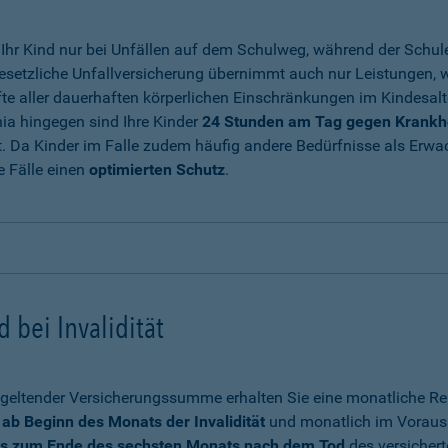
t Ihr Kind nur bei Unfällen auf dem Schulweg, während der Sch
 gesetzliche Unfallversicherung übernimmt auch nur Leistungen, w
fte aller dauerhaften körperlichen Einschränkungen im Kindesalte
ia hingegen sind Ihre Kinder
24 Stunden am Tag gegen Krankhei
. Da Kinder im Falle zudem häufig andere Bedürfnisse als Erwac
se Fälle einen
optimierten Schutz
.
 bei Invalidität
geltender Versicherungssumme erhalten Sie eine monatliche Ren
ab Beginn des Monats der Invalidität
und monatlich im Voraus 
is zum Ende des sechsten Monats nach dem Tod
des versichert