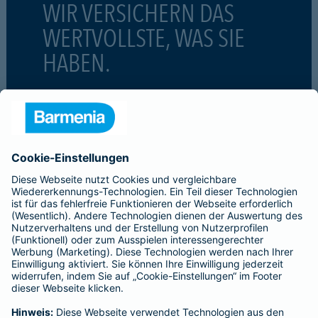
WIR VERSICHERN DAS
WERTVOLLSTE, WAS SIE
HABEN.
#MachenWirGern
ÜBER BARMENIA
Kontakt
Karriere
Presse
Unternehmen
Anfahrt