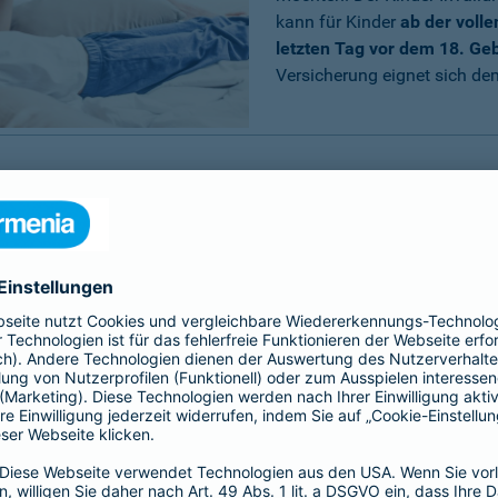
kann für Kinder
ab der voll
letzten Tag vor dem 18. Ge
Versicherung eignet sich dem
invaliditätsversicherung?
e Frage, warum Sie eine
n sollten, wenn es doch ergänzend zur gesetzlichen
icherungen gibt.
erung wird über die Kinder-Invaliditätsversicherung
chen Einschränkungen aufgrund von Krankheiten