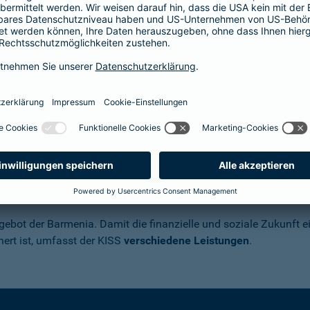
ur Kinderinvalidität führen, sondern Erkrankungen.
a nicht helfen
. Daher hat die Barmenia den
twickelt. Sie
vereint beide Ursachen
einer Invalidität
 Kinderinvaliditätsversicherung KISS im
gebot der Barmenia. Damit die finanzielle und soziale Zukunft ei
hert ist, umfasst der KISS
verschiedene Leistungen
.