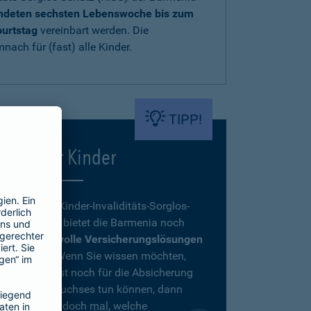
endeten sechsten Lebenswoche bis zum
burtstag
vereinbart werden. Die
nach für (fast) alle Kinder.
TIPP!
Mehr für Kinder
Neben dem Kinder-Invaliditäts-Sorglos-
Schutz KISS bietet die Barmenia noch
weitere
sinnvolle Versicherungslösungen
für Kinder
. Wenn Sie wissen möchten,
was Sie sonst noch für die Absicherung
Ihres Nachwuchses tun können, dann
schauen Sie doch mal, welche