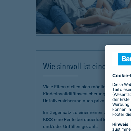
Wie sinnvoll ist eine Kinder
Viele Eltern stellen sich möglicherweise di
Kinderinvaliditätsversicherung abschließe
Unfallversicherung auch private Unfallvers
Im Gegensatz zu einer reinen Unfallversich
KISS eine Rente bei dauerhaften körperli
und/oder Unfällen gezahlt.