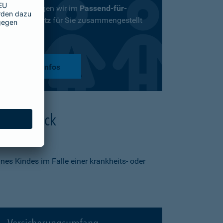
Versicherungen wir im
Passend-für-
Kinder-Schutz
für Sie zusammengestellt
haben.
mehr Infos
 Überblick
nes Kindes im Falle einer krankheits- oder