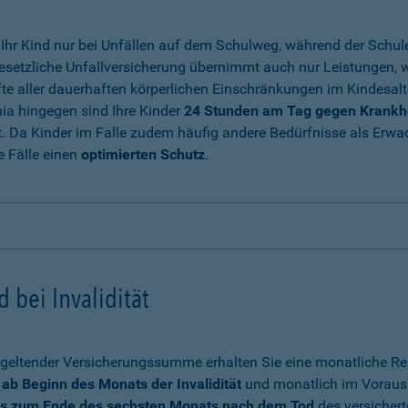
t Ihr Kind nur bei Unfällen auf dem Schulweg, während der Sch
 gesetzliche Unfallversicherung übernimmt auch nur Leistungen, w
fte aller dauerhaften körperlichen Einschränkungen im Kindesalte
ia hingegen sind Ihre Kinder
24 Stunden am Tag gegen Krankhei
. Da Kinder im Falle zudem häufig andere Bedürfnisse als Erwac
se Fälle einen
optimierten Schutz
.
 bei Invalidität
geltender Versicherungssumme erhalten Sie eine monatliche Ren
ab Beginn des Monats der Invalidität
und monatlich im Voraus 
is zum Ende des sechsten Monats nach dem Tod
des versichert