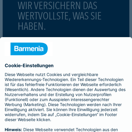
WIR VERSICHERN DAS
WERTVOLLSTE, WAS SIE
HABEN.
#MachenWirGern
ÜBER BARMENIA
Kontakt
Karriere
Presse
Unternehmen
Anfahrt