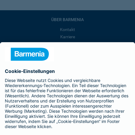
ÜBER BARMENIA
Kontakt
Karriere
Presse
Unternehmen
Anfahrt
Affiliate-Partner werden
Barmenia ist Teil der BarmeniaGothaer
BELIEBTE SEITEN
Kranken-Zusatzversicherung
Tierversicherungen
Haftpflichtversicherung
Hausratversicherung
SERVICE