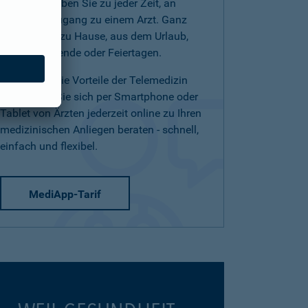
(Telearzt) haben Sie zu jeder Zeit, an
jedem Ort Zugang zu einem Arzt. Ganz
einfach von zu Hause, aus dem Urlaub,
am Wochenende oder Feiertagen.
Nutzen Sie die Vorteile der Telemedizin
und lassen Sie sich per Smartphone oder
Tablet von Ärzten jederzeit online zu Ihren
medizinischen Anliegen beraten - schnell,
einfach und flexibel.
MediApp-Tarif