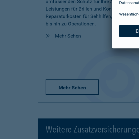
umfassenden Schutz für Ihre Augen inkl.
Leistungen für Brillen und Kontaktlinsen,
Reparaturkosten für Sehhilfen, Vorsorge
bis hin zu Operationen.
Mehr Sehen
Mehr Sehen
Weitere Zusatzversicherung