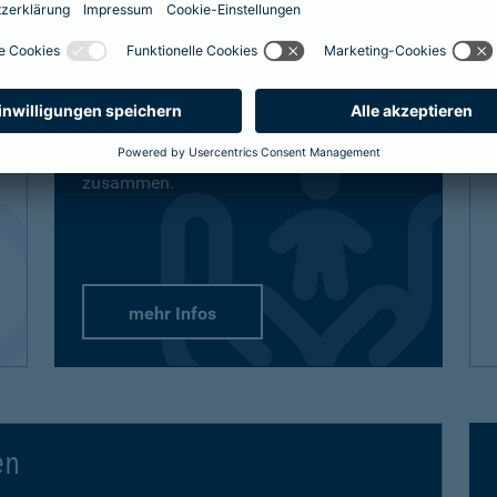
definitiv den bestmöglichen Schutz
bekommt, sind auch unsere Lösungen
vielfältig und flexibel.
Passend-für-Kinder-Schutz
: Wählen Sie
aus unseren empfohlenen Paketen oder
stellen Sie sich gezielt die Produkte
zusammen.
mehr Infos
en