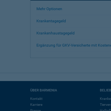
Mehr Optionen
Krankentagegeld
Krankenhaustagegeld
Ergänzung für GKV-Versicherte mit Kosten
ÜBER BARMENIA
BELIE
Kontakt
Kranke
Karriere
Tierve
Presse
Haftpfl