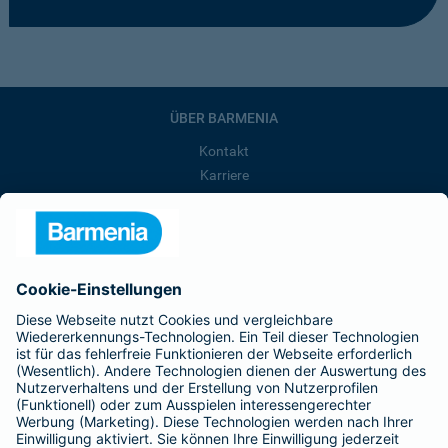
ÜBER BARMENIA
Kontakt
Karriere
Presse
Unternehmen
Anfahrt
Affiliate-Partner werden
Barmenia ist Teil der BarmeniaGothaer
BELIEBTE SEITEN
Kranken-Zusatzversicherung
Tierversicherungen
Haftpflichtversicherung
Hausratversicherung