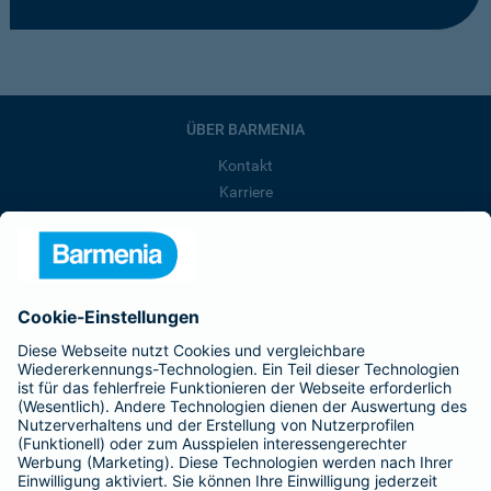
ÜBER BARMENIA
Kontakt
Karriere
Presse
Unternehmen
Anfahrt
Affiliate-Partner werden
Barmenia ist Teil der BarmeniaGothaer
BELIEBTE SEITEN
Kranken-Zusatzversicherung
Tierversicherungen
Haftpflichtversicherung
Hausratversicherung