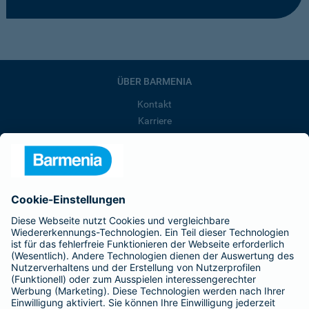
ÜBER BARMENIA
Kontakt
Karriere
Presse
Unternehmen
Anfahrt
Affiliate-Partner werden
Barmenia ist Teil der BarmeniaGothaer
BELIEBTE SEITEN
Kranken-Zusatzversicherung
Tierversicherungen
Haftpflichtversicherung
Hausratversicherung