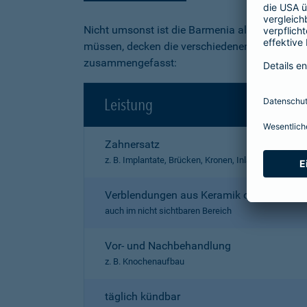
Nicht umsonst ist die Barmenia als "exzellent
müssen, decken die verschiedenen Produkte ein
zusammengefasst:
Leistung
Zahnersatz
z. B. Implantate, Brücken, Kronen, Inlays, Prothesen
Verblendungen aus Keramik oder Kunstst
auch im nicht sichtbaren Bereich
Vor- und Nachbehandlung
z. B. Knochenaufbau
täglich kündbar