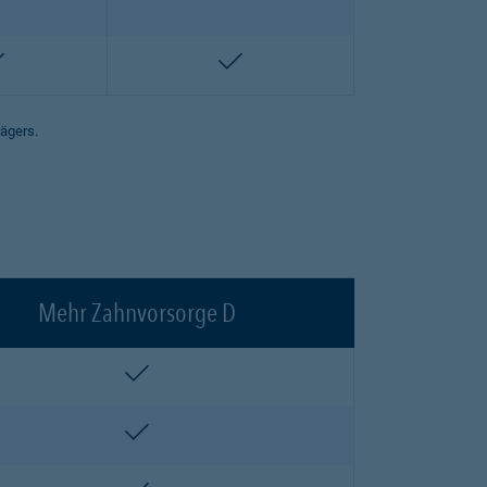
enthalten
enthalten
rägers.
Mehr Zahnvorsorge D
enthalten
enthalten