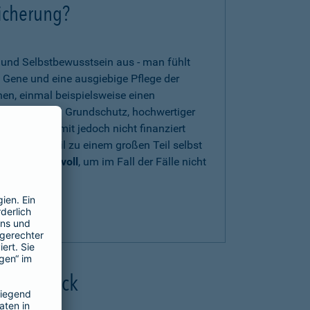
sicherung?
t und Selbstbewusstsein aus - man fühlt
 Gene und eine ausgiebige Pflege der
nen, einmal beispielsweise einen
en zwar einen Grundschutz, hochwertiger
s können damit jedoch nicht finanziert
n Eigenanteil zu einem großen Teil selbst
herung sinnvoll
, um im Fall der Fälle nicht
zu sein.
uns beraten
.
 Überblick