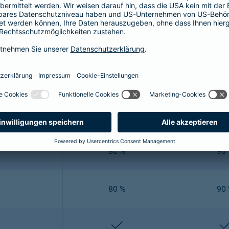
e" Zahnzusatzversicherung ausgezeichnet: Damit Sie nicht auf e
e Vielzahl an verschiedenen Leistungen ab. Um Ihnen einen Über
Mehr Zahn 80
Mehr Z
80 %
90
off
80 %
90
80 %
90
enthalten