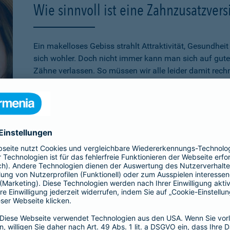
Wie sinnvoll ist eine Zahnzusatzver
Ein makelloses Gebiss strahlt Attraktivität, Gesundhei
sich wohler. Doch nicht immer kann man sich auf gute
Zähne verlassen. So müssen wir alle leider damit rech
Zahnersatz zu benötigen. Gesetzliche Leistungen biet
Zahnersatz wie Kronen, Brücken, Implantate oder Inlay
werden. Der Versicherte muss diese Leistungen über de
bezahlen. Aus diesem Grund ist eine
Zahnzusatzversic
auf die eigenen finanziellen Möglichkeiten beschränkt 
Lassen Sie sich gerne
individuell und persönlich von 
a Zahnzusatzversicherung Mehr Zahn im