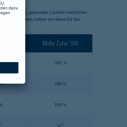
in strahlendes, gesundes Lächeln verzichten
blick zu geben, haben wir diese für Sie
ahn 90
Mehr Zahn 100
 %
100 %
 %
100 %
 %
100 %
enthalten
enthalten