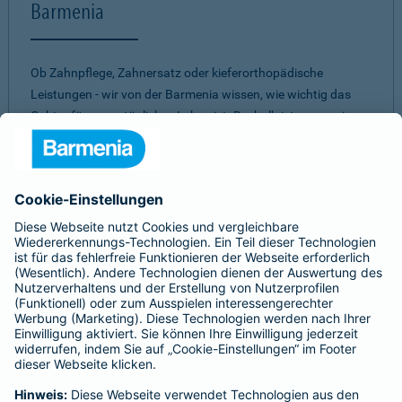
Barmenia
Ob Zahnpflege, Zahnersatz oder kieferorthopädische
Leistungen - wir von der Barmenia wissen, wie wichtig das
Gebiss für unser tägliches Leben ist. Deshalb ist es uns ein
Anliegen, Ihnen ein
umfassendes und individuelles
Vorsorge-Paket
zu bieten. Mit einer unserer
Zahnzusatzversicherungen müssen Sie nicht aufgrund eines
hohen Eigenanteils Abstriche bei zahnärztlichen
Behandlungen machen. Dabei ist es uns wichtig, für jeden
einen passenden Schutz zu finden. Daher können Sie aus
verschiedenen Tarifen
die beste Zahnversicherung
auswählen.
Egal für welches unserer Produkte Sie sich
entscheiden - bei allen unseren Tarifen erwartet Sie ein
gutes
Preis-Leistungs-Verhältnis.
Sie sind unsicher, welche Zahnvorsorge für Sie am besten
passt?