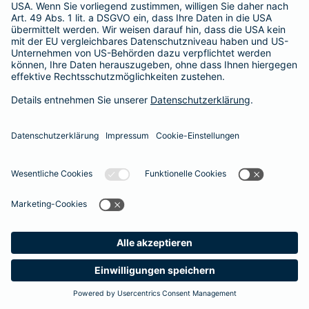
Unsere Berater und Beraterinnen stehen Ihnen gerne für ein
persönliches Gespräch zur Verfügung
. So finden auch Sie den optimalen Schutz für Ihre Zähne.
#MachenWirGern
Das könnte Sie auch interessieren
Zusatzversicherungen
Unfallversicherung
Meine
Suche
Produkte
Barmenia
Kontakt