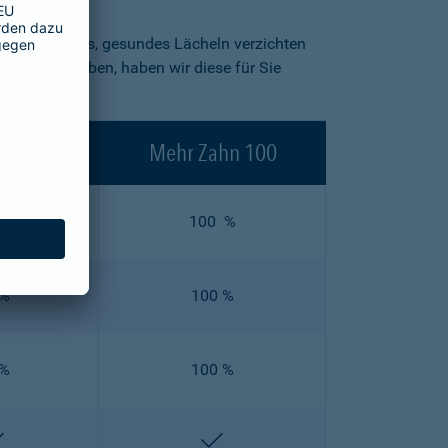
in strahlendes, gesundes Lächeln verzichten
blick zu geben, haben wir diese für Sie
ahn 90
Mehr Zahn 100
 %
100 %
 %
100 %
 %
100 %
enthalten
enthalten