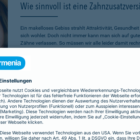
Wie sinnvoll ist eine Zahnzusatzver
Ein makelloses Gebiss strahlt Attraktivität, Gesundhei
sich wohler. Doch nicht immer kann man sich auf gute
Zähne verlassen. So müssen wir alle leider damit rech
Zahnersatz zu benötigen. Gesetzliche Leistungen biet
Zahnersatz wie Kronen, Brücken, Implantate oder Inlay
werden. Der Versicherte muss diese Leistungen über de
bezahlen. Aus diesem Grund ist eine
Zahnzusatzversic
auf die eigenen finanziellen Möglichkeiten beschränkt 
Lassen Sie sich gerne
individuell und persönlich von 
a Zahnzusatzversicherung Mehr Zahn im