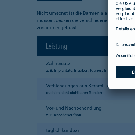
Nicht umsonst ist die Barmenia als "exzellent
müssen, decken die verschiedenen Produkte ein
zusammengefasst:
Leistung
Zahnersatz
z. B. Implantate, Brücken, Kronen, Inlays, Prothesen
Verblendungen aus Keramik oder Kunstst
auch im nicht sichtbaren Bereich
Vor- und Nachbehandlung
z. B. Knochenaufbau
täglich kündbar