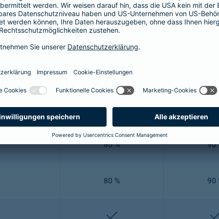
e" Zahnzusatzversicherung ausgezeichnet: Damit Sie nicht auf e
e Vielzahl an verschiedenen Leistungen ab. Um Ihnen einen Über
Mehr Zahn 80
Mehr Z
80 %
90
off
80 %
90
80 %
90
enthalten