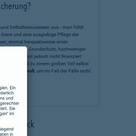
sicherung?
t und Selbstbewusstsein aus - man fühlt
 Gene und eine ausgiebige Pflege der
nen, einmal beispielsweise einen
en zwar einen Grundschutz, hochwertiger
s können damit jedoch nicht finanziert
n Eigenanteil zu einem großen Teil selbst
herung sinnvoll
, um im Fall der Fälle nicht
zu sein.
uns beraten
.
 Überblick