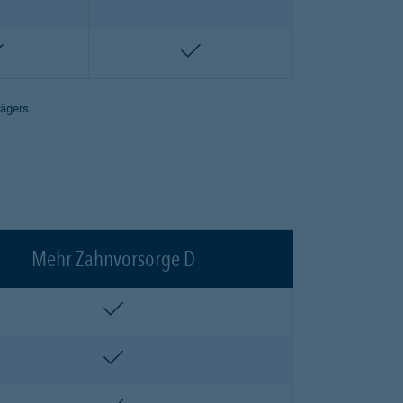
enthalten
enthalten
rägers.
Mehr Zahnvorsorge D
enthalten
enthalten