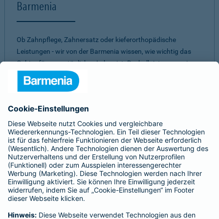
Barmenia
Ob Zahnpflege, Zahnersatz oder kieferorthopädische
Leistungen - wir von der Barmenia wissen, wie wichtig das
Gebiss für unser tägliches Leben ist. Deshalb ist es uns ein
Anliegen, Ihnen ein
umfassendes und individuelles
Vorsorge-Paket
zu bieten. Mit einer unserer
Zahnzusatzversicherungen müssen Sie nicht aufgrund eines
hohen Eigenanteils Abstriche bei zahnärztlichen
Behandlungen machen. Dabei ist es uns wichtig, für jeden
einen passenden Schutz zu finden. Daher können Sie aus
verschiedenen Tarifen
die beste Zahnversicherung
auswählen.
Egal für welches unserer Produkte Sie sich
entscheiden - bei allen unseren Tarifen erwartet Sie ein
gutes
Preis-Leistungs-Verhältnis.
Sie sind unsicher, welche Zahnvorsorge für Sie am besten
passt?