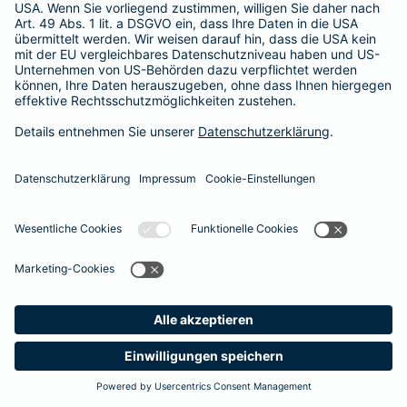
Unsere Berater und Beraterinnen stehen Ihnen gerne für ein
persönliches Gespräch zur Verfügung
. So finden auch Sie den optimalen Schutz für Ihre Zähne.
#MachenWirGern
Das könnte Sie auch interessieren
Zusatzversicherungen
Unfallversicherung
Meine
Suche
Produkte
Barmenia
Kontakt