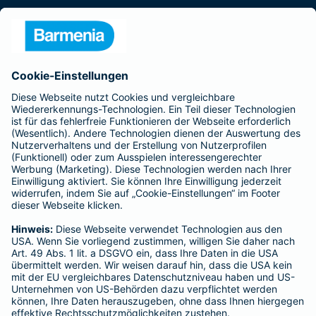
Presse
Unternehmen
Anfahrt
Affiliate-Partner werden
Barmenia ist Teil der BarmeniaGothaer
BELIEBTE SEITEN
Kranken-Zusatzversicherung
Tierversicherungen
Haftpflichtversicherung
Hausratversicherung
SERVICE
Adresse ändern
Schaden melden
Kilometerstandsmeldung
Serviceübersicht