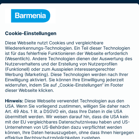
Presse
Unternehmen
Anfahrt
Affiliate-Partner werden
Barmenia ist Teil der BarmeniaGothaer
BELIEBTE SEITEN
Kranken-Zusatzversicherung
Tierversicherungen
Haftpflichtversicherung
Hausratversicherung
SERVICE
Adresse ändern
Schaden melden
Kilometerstandsmeldung
Serviceübersicht