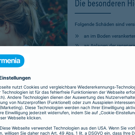
Die besonderen Hig
Folgende Schäden sind versi
an im Boden verankert
an Anlagen der regener
Warmwasserversorgun
Geothermie, Wärmepump
und Balkonkraftwerke).
an
Schwimmbecken
im 
Angebot anfordern
weitere Lösungen 