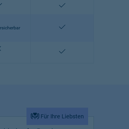
enthalten
enthalten
enthalten
rsicherbar
nicht enthalten
enthalten
Für Ihre Liebsten