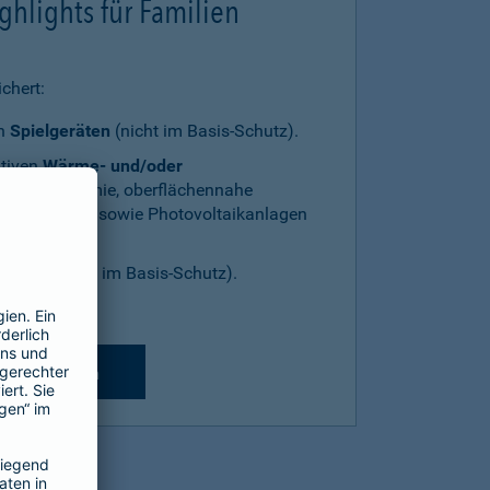
hlights für Familien
chert:
en
Spielgeräten
(nicht im Basis-Schutz).
ativen
Wärme- und/oder
g
(Solarthermie, oberflächennahe
enanlagen, sowie Photovoltaikanlagen
Freien (nicht im Basis-Schutz).
für Familien