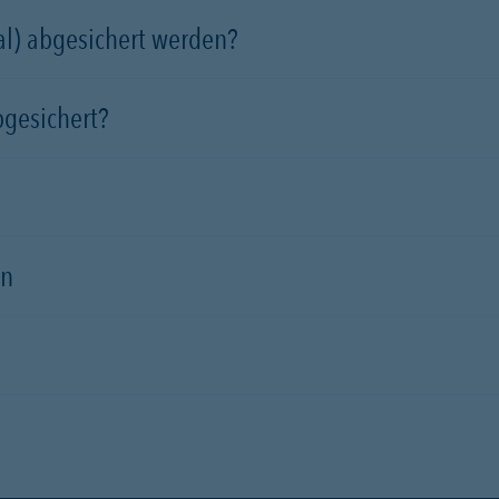
l) abgesichert werden?
bgesichert?
en