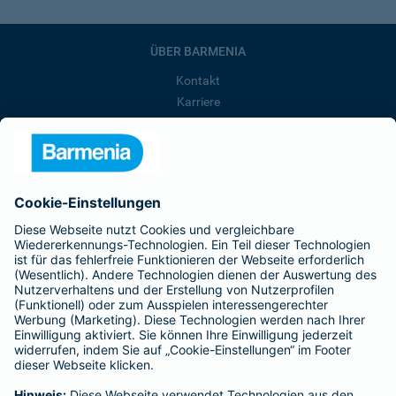
ÜBER BARMENIA
Kontakt
Karriere
Presse
Unternehmen
Anfahrt
Affiliate-Partner werden
Barmenia ist Teil der BarmeniaGothaer
BELIEBTE SEITEN
Kranken-Zusatzversicherung
Tierversicherungen
Haftpflichtversicherung
Hausratversicherung
SERVICE