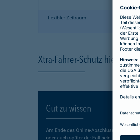
flexibler Zeitraum
Xtra-Fahrer-Schutz hier onli
Gut zu wissen
Am Ende des Online-Abschlusses können Sie
oder auch später der Fall sein.