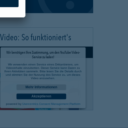
Video: So funktioniert's
Wir benötigen Ihre Zustimmung, um den YouTube Video-
Service zu laden!
Wir verwenden einen Service eines Drittanbieters, um
Videoinhalte einzubetten. Dieser Service kann Daten zu
Ihren Aktivitäten sammeln. Bitte lesen Sie die Details durch
und stimmen Sie der Nutzung des Service zu, um dieses
Video anzusehen.
Mehr Informationen
Akzeptieren
powered by
Usercentrics Consent Management Platform