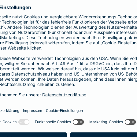
Fahrerkreises in Rechnung gestellt wird
1, 2 oder 3 Tage bzw.
1, 2 oder 3 Wochen
ne berechnen und direkt abschließen
 selbst bestimmen, ab wann Ihr Xtra-Fahrer-Schutz gültig ist.