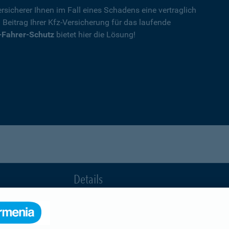
rsicherer Ihnen im Fall eines Schadens eine vertraglich
n Beitrag Ihrer Kfz-Versicherung für das laufende
-Fahrer-Schutz
bietet hier die Lösung!
Details
die Ihnen nach einem Unfall durch die Vertrag
Ihnen wegen einer unerlaubten Erweiterung des