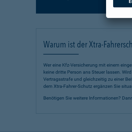
Warum ist der Xtra-Fahrersch
Wer eine Kfz-Versicherung mit einem eing
keine dritte Person ans Steuer lassen. Wir
Vertragsstrafe und gleichzeitig zu einer B
dem Xtra-Fahrer-Schutz ergänzen Sie situat
Benötigen Sie weitere Informationen? Dan