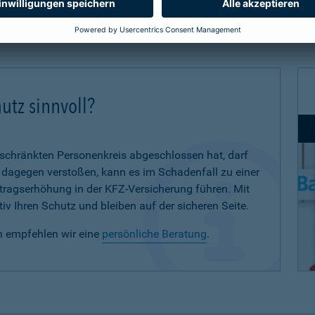
utz sinnvoll?
eschränkten Personenkreis abgeschlossen hat, darf
d dagegen verstoßen, kann es im Schadenfall zu einer
eitragserhöhung in der KFZ-Versicherung führen. Mit
iv Ihren Schutz und bleiben auf der sicheren Seite.
n empfehlen wir eine
persönliche Beratung
.