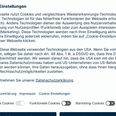
Fahrerkreises in Rechnung gestellt wird
1, 2 oder 3 Tage bzw.
1, 2 oder 3 Wochen
ne berechnen und direkt abschließen
 selbst bestimmen, ab wann Ihr Xtra-Fahrer-Schutz gültig ist.