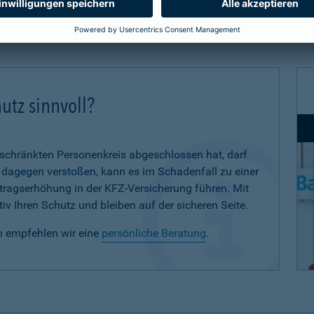
utz sinnvoll?
eschränkten Personenkreis abgeschlossen hat, darf
d dagegen verstoßen, kann es im Schadenfall zu einer
eitragserhöhung in der KFZ-Versicherung führen. Mit
iv Ihren Schutz und bleiben auf der sicheren Seite.
n empfehlen wir eine
persönliche Beratung
.