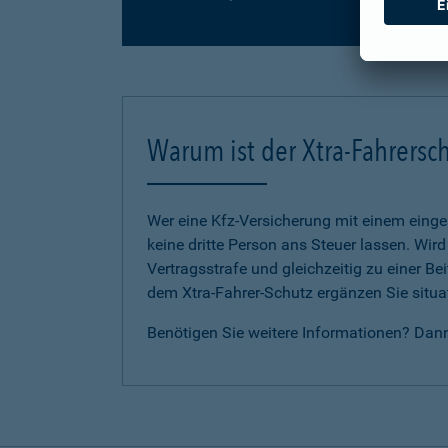
Warum ist der Xtra-Fahrersch
Wer eine Kfz-Versicherung mit einem eing
keine dritte Person ans Steuer lassen. Wir
Vertragsstrafe und gleichzeitig zu einer B
dem Xtra-Fahrer-Schutz ergänzen Sie situat
Benötigen Sie weitere Informationen? Dan