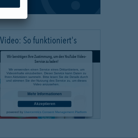
Video: So funktioniert's
Wir benötigen Ihre Zustimmung, um den YouTube Video-
Service zu laden!
Wir verwenden einen Service eines Drittanbieters, um
Videoinhalte einzubetten. Dieser Service kann Daten zu
Ihren Aktivitäten sammeln. Bitte lesen Sie die Details durch
und stimmen Sie der Nutzung des Service zu, um dieses
Video anzusehen.
Mehr Informationen
Akzeptieren
powered by
Usercentrics Consent Management Platform