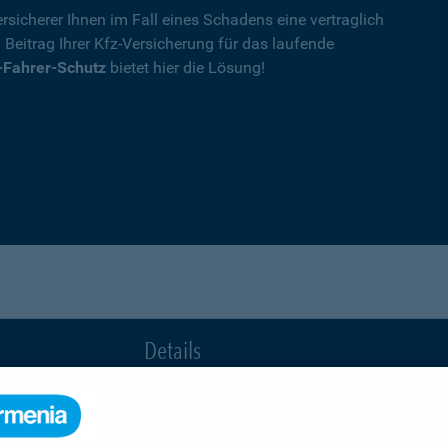
rsicherer Ihnen im Fall eines Schadens eine vertraglich
n Beitrag Ihrer Kfz-Versicherung für das laufende
-Fahrer-Schutz
bietet hier die Lösung!
Details
die Ihnen nach einem Unfall durch die Vertrag
Ihnen wegen einer unerlaubten Erweiterung des