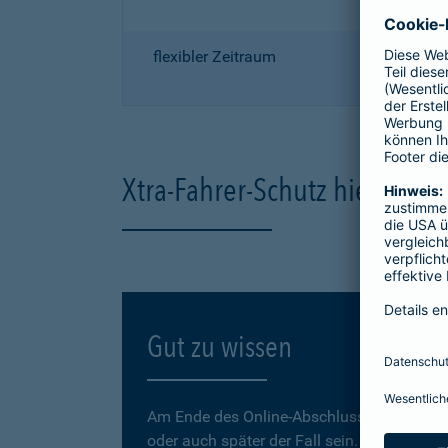
flexibler Zeitraum
Xtra-Fahrer-Schutz hier onli
Gut zu wissen
Am Ende des Online-Abschlusses können Sie
oder auch später der Fall sein.