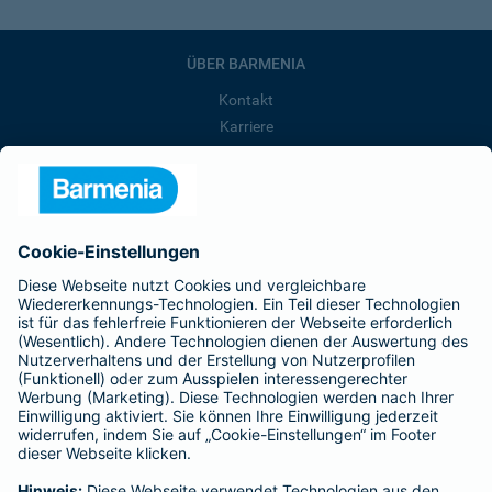
ÜBER BARMENIA
Kontakt
Karriere
Presse
Unternehmen
Anfahrt
Affiliate-Partner werden
Barmenia ist Teil der BarmeniaGothaer
BELIEBTE SEITEN
Kranken-Zusatzversicherung
Tierversicherungen
Haftpflichtversicherung
Hausratversicherung
SERVICE