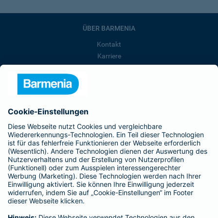
ÜBER BARMENIA
Kontakt
Karriere
Presse
Unternehmen
Anfahrt
Affiliate-Partner werden
Barmenia ist Teil der BarmeniaGothaer
BELIEBTE SEITEN
Kranken-Zusatzversicherung
Tierversicherungen
Haftpflichtversicherung
Hausratversicherung
SERVICE