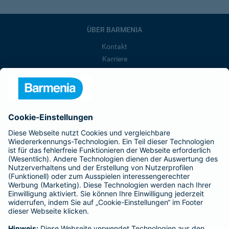
ÜBER BARMENIA
Kontakt
Karriere
Presse
Unternehmen
Anfahrt
Affiliate-Partner werden
Barmenia ist Teil der BarmeniaGothaer
BELIEBTE SEITEN
Kranken-Zusatzversicherung
Tierversicherungen
Haftpflichtversicherung
Hausratversicherung
SERVICE