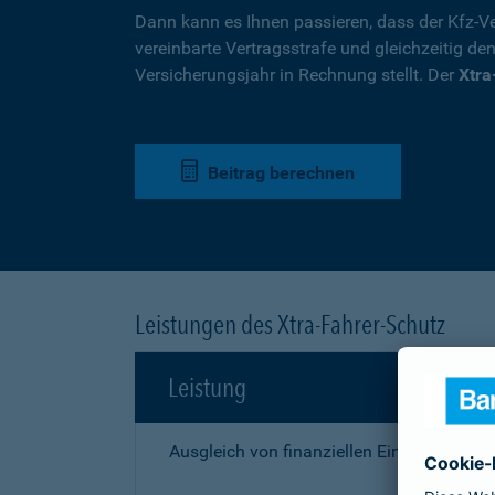
Dann kann es Ihnen passieren, dass der Kfz-Ve
vereinbarte Vertragsstrafe und gleichzeitig de
Versicherungsjahr in Rechnung stellt. Der
Xtra
Beitrag berechnen
Leistungen des Xtra-Fahrer-Schutz
Leistung
Ausgleich von finanziellen Einbußen