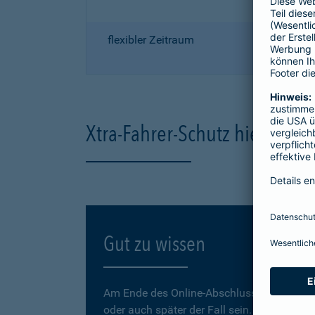
flexibler Zeitraum
Xtra-Fahrer-Schutz hier onli
Gut zu wissen
Am Ende des Online-Abschlusses können Sie
oder auch später der Fall sein.