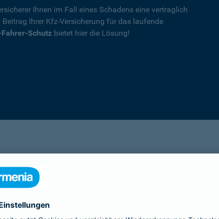
rsicherer Ihnen im Fall eines Schadens eine vertraglich
n Beitrag Ihrer Kfz-Versicherung für das laufende
-Fahrer-Schutz
bietet hier die Lösung!
Details
die Ihnen nach einem Unfall durch die Vertrag
Ihnen wegen einer unerlaubten Erweiterung des