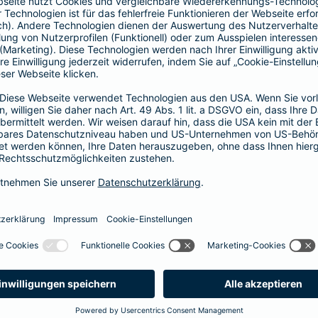
Fahrerkreises in Rechnung gestellt wird
1, 2 oder 3 Tage bzw.
1, 2 oder 3 Wochen
ne berechnen und direkt abschließen
 selbst bestimmen, ab wann Ihr Xtra-Fahrer-Schutz gültig ist.