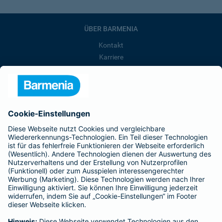
ÜBER BARMENIA
Kontakt
Karriere
Presse
Unternehmen
Anfahrt
Affiliate-Partner werden
Barmenia ist Teil der BarmeniaGothaer
BELIEBTE SEITEN
Kranken-Zusatzversicherung
Tierversicherungen
Haftpflichtversicherung
Hausratversicherung
SERVICE