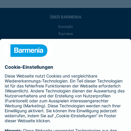
ÜBER BARMENIA
Kontakt
Karriere
Presse
Unternehmen
Anfahrt
Affiliate-Partner werden
Barmenia ist Teil der BarmeniaGothaer
BELIEBTE SEITEN
Kranken-Zusatzversicherung
Tierversicherungen
Haftpflichtversicherung
Hausratversicherung
SERVICE