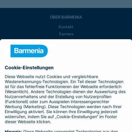
ÜBER BARMENIA
Kontakt
Karriere
Presse
Unternehmen
Anfahrt
Affiliate-Partner werden
Barmenia ist Teil der BarmeniaGothaer
BELIEBTE SEITEN
Kranken-Zusatzversicherung
Tierversicherungen
Haftpflichtversicherung
Hausratversicherung
SERVICE