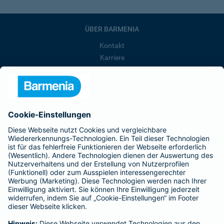
ÜBER BARMENIA
Kontakt
Karriere
Presse
Unternehmen
Anfahrt
Affiliate-Partner werden
Barmenia ist Teil der BarmeniaGothaer
BELIEBTE SEITEN
Kranken-Zusatzversicherung
Tierversicherungen
Haftpflichtversicherung
Hausratversicherung
SERVICE