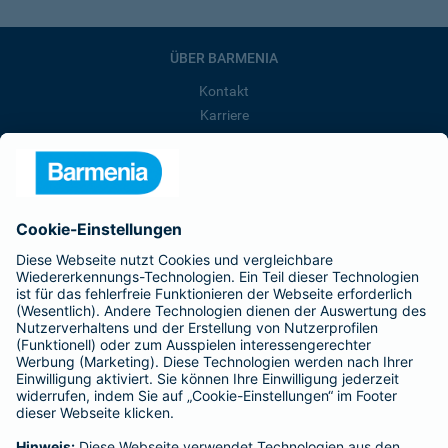
ÜBER BARMENIA
Kontakt
Karriere
Presse
Unternehmen
Anfahrt
Affiliate-Partner werden
Barmenia ist Teil der BarmeniaGothaer
BELIEBTE SEITEN
Kranken-Zusatzversicherung
Tierversicherungen
Haftpflichtversicherung
Hausratversicherung
SERVICE