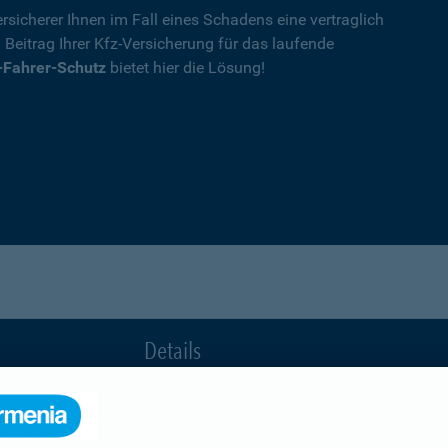
rsicherer Ihnen im Fall eines Schadens eine vertraglich
n Beitrag Ihrer Kfz-Versicherung für das laufende
-Fahrer-Schutz
bietet hier die Lösung!
Details
die Ihnen nach einem Unfall durch die Vertrag
Ihnen wegen einer unerlaubten Erweiterung des