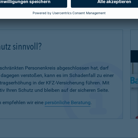
utz sinnvoll?
eschränkten Personenkreis abgeschlossen hat, darf
d dagegen verstoßen, kann es im Schadenfall zu einer
eitragserhöhung in der KFZ-Versicherung führen. Mit
iv Ihren Schutz und bleiben auf der sicheren Seite.
n empfehlen wir eine
persönliche Beratung
.