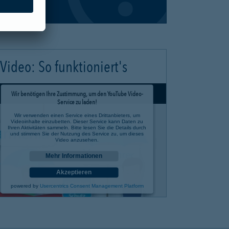
Video: So funktioniert's
Wir benötigen Ihre Zustimmung, um den YouTube Video-
Service zu laden!
Wir verwenden einen Service eines Drittanbieters, um
Videoinhalte einzubetten. Dieser Service kann Daten zu
Ihren Aktivitäten sammeln. Bitte lesen Sie die Details durch
und stimmen Sie der Nutzung des Service zu, um dieses
Video anzusehen.
Mehr Informationen
Akzeptieren
powered by
Usercentrics Consent Management Platform