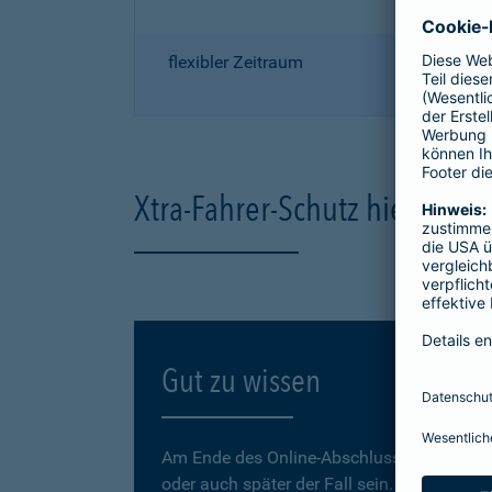
flexibler Zeitraum
Xtra-Fahrer-Schutz hier onli
Gut zu wissen
Am Ende des Online-Abschlusses können Sie
oder auch später der Fall sein.