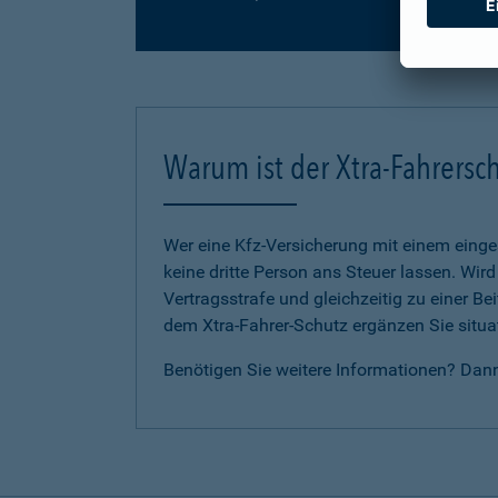
Warum ist der Xtra-Fahrersch
Wer eine Kfz-Versicherung mit einem eing
keine dritte Person ans Steuer lassen. Wir
Vertragsstrafe und gleichzeitig zu einer B
dem Xtra-Fahrer-Schutz ergänzen Sie situat
Benötigen Sie weitere Informationen? Dan