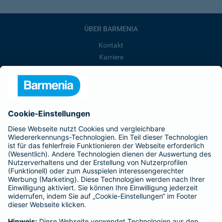
ÜBER BARMENIA
Kontakt
Karriere
Presse
Unternehmen
Anfahrt
Affiliate-Partner werden
Barmenia ist Teil der BarmeniaGothaer
BELIEBTE SEITEN
Kranken-Zusatzversicherung
Tierversicherungen
Haftpflichtversicherung
Hausratversicherung
SERVICE