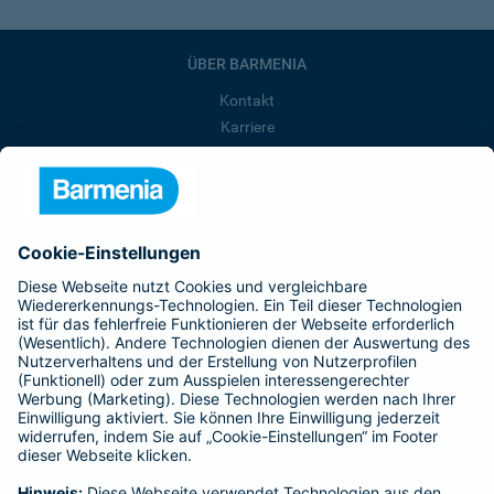
ÜBER BARMENIA
Kontakt
Karriere
Presse
Unternehmen
Anfahrt
Affiliate-Partner werden
Barmenia ist Teil der BarmeniaGothaer
BELIEBTE SEITEN
Kranken-Zusatzversicherung
Tierversicherungen
Haftpflichtversicherung
Hausratversicherung
SERVICE