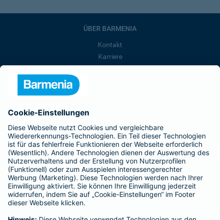
ÜBER BARMENIA
Kontakt
Karriere
Presse
Unternehmen
Anfahrt
Affiliate-Partner werden
Barmenia ist Teil der BarmeniaGothaer
BELIEBTE SEITEN
Kranken-Zusatzversicherung
Tierversicherungen
Haftpflichtversicherung
Hausratversicherung
SERVICE